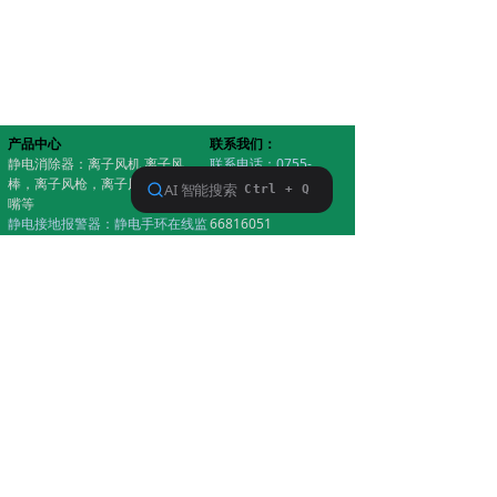
产品中心
联系我们：
静电消除器：离子风机,离子风
联系电话：0755-
棒，离子风枪，离子风蛇，离子风
66816050
嘴等
传真电话：0755-
静电接地报警器：静电手环在线监
66816051
控器，设备静电接地系统监视仪
技术支持：
静电测试仪 / 防静电门禁系统 / 人
15976870055
体静电释放器
销售电话：
防静电耗材：无尘服，防静电工作
13392838474
服，静电鞋，防静电手环，静电胶
企业邮箱：
带，防静电胶皮，其它无尘产品
aac_esd@163.com
版权所有©深圳市正飞科
版权所有©深圳市正飞科技有限公司
技有限公司
粤ICP备16107097号
粤ICP备16107097号
粤ICP备16107097号
本网站支持
IPv6
Powered by CloudDream