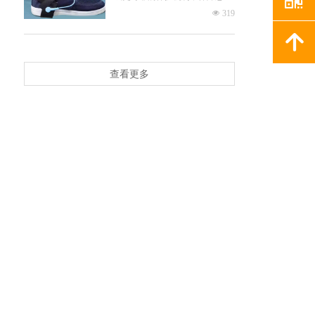
ESDS设备的安全。 即使佩戴了
넶
319
手腕带，脚跟带也能为坐姿工作
的员工提供额外的接地路径，有
녕
效释放人体静电——尤其是在手
腕带意外失效的情况下，这层防
护尤为重要。
查看更多