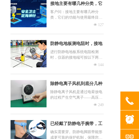
接地主要有哪几种分类，它
们的功能与使用最终目的又
客户问：接地主要有哪几种分
类，它们的功能与使用最终目的
分别是什么？
又分别是什么？
넶
127
老师回复：接地主要分为保护性
接地和功能性接地两大类。
防静电地板测电阻时，接地
端得连到哪儿才靠谱啊
进行防静电地板系统电阻检测
时，仪器的接地端可按以下两种
标准方法连接：
넶
144
方法一：将测量仪器（表面电阻
测试仪 或 专业的接地电阻测试
仪）的其中一根线连接到放置于
除静电离子风机到底分几种
地板表面的电极上，另一根线应
连接至可靠的公共接地点。此接
类型啊？
除静电离子风机是通过电晕放电
地点需为建筑物内独立、规范的
的过程产生空气离子——高压施
끅
地线系统连接点（如静电接地系
加到尖端后，会生成大量空气离
넶
249
统的公共接地点），而非防静电
子。这类设备通常可加装风扇或
地板自身的接地网络。
鼓风机来增强性能。目前常见的
뀥
离子风机主要分为三类：交流式
已经戴了防静电手腕带，工
离子风机，脉冲直流电离器，稳
态直流电离器
作时候还需要穿脚跟带吗？
确实需要穿。防静电脚跟带能形
낃
成更可靠的保护机制，保障您和