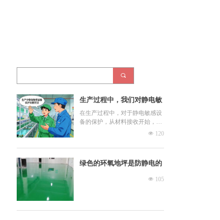
끠
生产过程中，我们对静电敏
感设备的保护要从那里开
在生产过程中，对于静电敏感设
备的保护，从材料接收开始，清
始？
点存储，直到生产流程结束都非
넶
120
常重要。因此，我们建议在整个
处理过程中，该设备应由已经接
地的操作人员来处理。
绿色的环氧地坪是防静电的
吗？可以当作防静电地板使
넶
105
用吗？