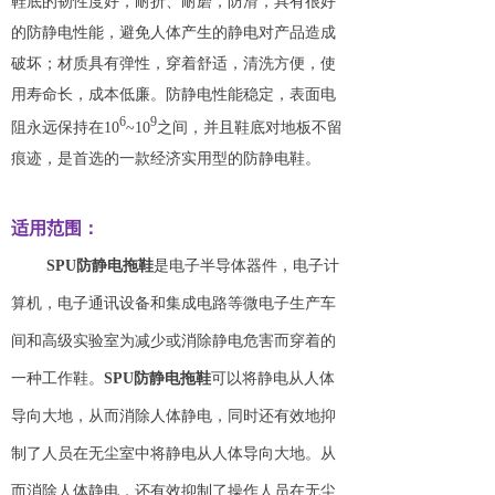
鞋底的韧性度好，耐折、耐磨，防滑，具有很好
的防静电性能，避免人体产生的静电对产品造成
破坏；材质具有弹性，穿着舒适，清洗方便，使
用寿命长，成本低廉。防静电性能稳定，表面电
6
9
阻永远保持在10
~
10
之间，并且鞋底对地板不留
痕迹，是首选的一款经济实用型的防静电鞋。
适用范围：
SPU
防静电拖鞋
是电子半导体器件，电子计
算机，电子通讯设备和集成电路等微电子生产车
间和高级实验室为减少或消除静电危害而穿着的
一种工作鞋。
SPU防静电拖鞋
可以将静电从人体
导向大地，从而消除人体静电，同时还有效地抑
制了人员在无尘室中将静电从人体导向大地。从
而消除人体静电，还有效抑制了操作人员在无尘