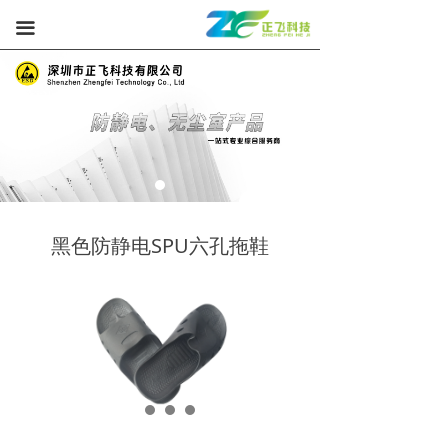
끀
黑色防静电SPU六孔拖鞋