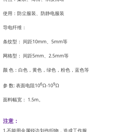
使用：防尘服装、防静电服装
导电纤维：
条纹型： 间距10mm、5mm等
网格型： 间距5mm、2.5mm等
颜 色：白色，黄色，绿色，粉色，蓝色等
6
9
参 数: 表面电阻10
Ω-10
Ω
面料幅宽： 1.5m。
注意：
1.不能用金属锐边划伤织物，造成工作服