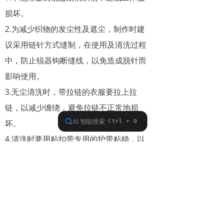
损坏。
2.为减少织物的发尘性及遮尘，制作时建
议采用链针方式缝制，在使用及清洗过程
中，防止锐器钩断缝线，以免造成脱针而
影响使用。
3.无尘清洗时，带拉链的衣服要拉上拉
链，以减少缠绕，避免拉链不正常地损
坏。
4.清洗时要用粘扣带专用的护带粘稳，以
免工作装布被缠绕或刺面机械损伤。
5.避免使用刷洗毛刷，以免损坏衣物织
物。
6.建议至少一个星期清洗一次。