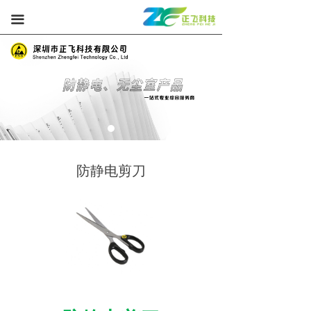
끀
防静电剪刀