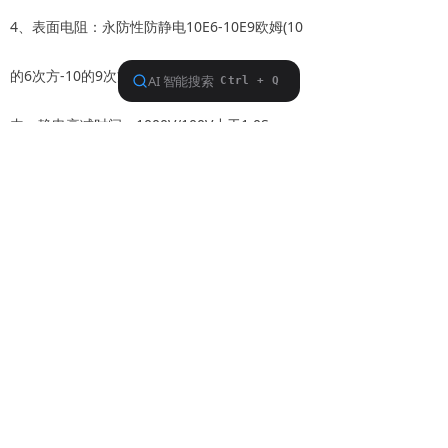
4、表面电阻：永防性防静电10E6-10E9欧姆(10
的6次方-10的9次方）, 摩擦电压：小于100V以
内。静电衰减时间：1000V/100V小于1.0S
5、表面有ESD 标识。黄色
6、产品特色：剪刀锋利易用，刀柄幅度大抓握
舒适、方便裁剪、经用耐用；使用方便，不打
滑。
需要了解更多的防静电产品及资
讯，请登录：http://www.aac-