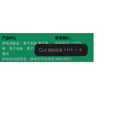
产品中心
联系我们：
静电消除器：离子风机,离子风
联系电话：0755-
棒，离子风枪，离子风蛇，离子风
66816050
嘴等
传真电话：0755-
静电接地报警器：静电手环在线监
66816051
控器，设备静电接地系统监视仪
技术支持：
静电测试仪 / 防静电门禁系统 / 人
15976870055
体静电释放器
销售电话：
防静电耗材：无尘服，防静电工作
13392838474
服，静电鞋，防静电手环，静电胶
企业邮箱：
带，防静电胶皮，其它无尘产品
aac_esd@163.com
版权所有©深圳市正飞科
版权所有©深圳市正飞科技有限公司
技有限公司
粤ICP备16107097号
粤ICP备16107097号
粤ICP备16107097号
本网站支持
IPv6
Powered by CloudDream