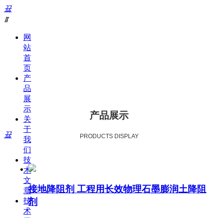
끀
ꁲ
网
站
首
页
产
品
展
示
产品展示
关
于
끀
PRODUCTS DISPLAY
我
们
技
术
文
接地降阻剂 工程用长效物理石墨膨润土降阻
章
剂
技
术