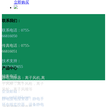
立即购买
除静电地桩
联系我们：
¥ 0.00
联系电话：0755-
立即购买
66816050
传真电话：0755-
静电地桩
66816051
¥ 0.00
技术支持：
15976870055
产品中心
立即购买
销售电话：
静电消除器：离子风机,离
13392838474
子风棒，离子风枪，离子
风蛇，离子风嘴等
企业邮箱：
aac_esd@163.com
静电接地报警器：静电手
环在线监控器，设备静电
版权所有©深圳市